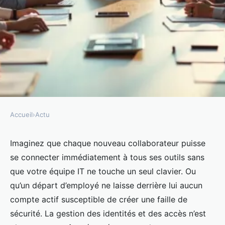
Accueil
›
Actu
ACTU
Découvrez comment rendre
Imaginez que chaque nouveau collaborateur puisse
se connecter immédiatement à tous ses outils sans
l'iam accessible à tous
que votre équipe IT ne touche un seul clavier. Ou
qu’un départ d’employé ne laisse derrière lui aucun
Sandrina
•
08/04/2026 13:32
•
9 min de lecture
compte actif susceptible de créer une faille de
sécurité. La gestion des identités et des accès n’est