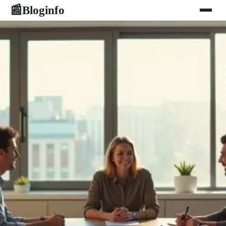
Bloginfo
📰