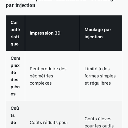
par injection
Car
acté
Moulage par
Impression 3D
risti
injection
que
Com
plex
Peut produire des
Limité à des
ité
géométries
formes simples
des
complexes
et régulières
pièc
es
Coû
ts
Coûts élevés
de
Coûts réduits pour
pour les outils