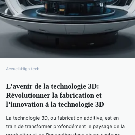
Accueil
›
High tech
HIGH TECH
L’avenir de la technologie 3D:
L'avenir de la technologie 3D
Révolutionner la fabrication et
Mathilde
•
20 décembre 2024
•
6 min de lecture
l’innovation à la technologie 3D
La technologie 3D, ou fabrication additive, est en
train de transformer profondément le paysage de la
production et de l’innovation dans divers secteurs.