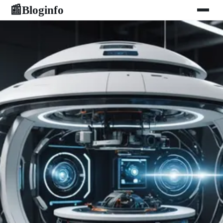
Bloginfo
📰