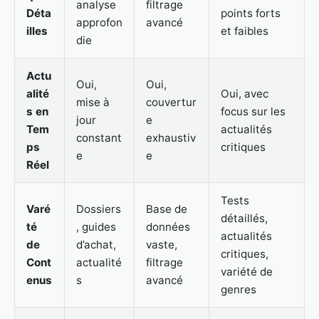
analyse
filtrage
Déta
points forts
approfon
avancé
illes
et faibles
die
Actu
Oui,
Oui,
alité
Oui, avec
mise à
couvertur
s en
focus sur les
jour
e
Tem
actualités
constant
exhaustiv
ps
critiques
e
e
Réel
Tests
Varé
Dossiers
Base de
détaillés,
té
, guides
données
actualités
de
d’achat,
vaste,
critiques,
Cont
actualité
filtrage
variété de
enus
s
avancé
genres