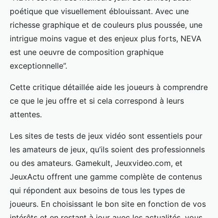
poétique que visuellement éblouissant. Avec une
richesse graphique et de couleurs plus poussée, une
intrigue moins vague et des enjeux plus forts, NEVA
est une oeuvre de composition graphique
exceptionnelle”.
Cette critique détaillée aide les joueurs à comprendre
ce que le jeu offre et si cela correspond à leurs
attentes.
Les sites de tests de jeux vidéo sont essentiels pour
les amateurs de jeux, qu’ils soient des professionnels
ou des amateurs. Gamekult, Jeuxvideo.com, et
JeuxActu offrent une gamme complète de contenus
qui répondent aux besoins de tous les types de
joueurs. En choisissant le bon site en fonction de vos
intérêts et en restant à jour avec les actualités, vous