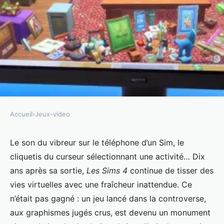
Accueil
›
Jeux-video
JEUX-VIDEO
Top nouveautés et mises à jour
Le son du vibreur sur le téléphone d’un Sim, le
cliquetis du curseur sélectionnant une activité… Dix
Sims 4 indispensables
ans après sa sortie,
Les Sims 4
continue de tisser des
vies virtuelles avec une fraîcheur inattendue. Ce
Sabin
•
31/03/2026 15:02
•
10 min de lecture
n’était pas gagné : un jeu lancé dans la controverse,
aux graphismes jugés crus, est devenu un monument