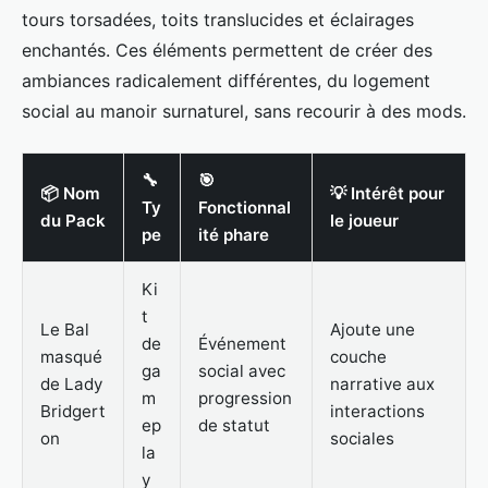
tours torsadées, toits translucides et éclairages
enchantés. Ces éléments permettent de créer des
ambiances radicalement différentes, du logement
social au manoir surnaturel, sans recourir à des mods.
🔧
🎯
📦 Nom
💡 Intérêt pour
Ty
Fonctionnal
du Pack
le joueur
pe
ité phare
Ki
t
Le Bal
Ajoute une
de
Événement
masqué
couche
ga
social avec
de Lady
narrative aux
m
progression
Bridgert
interactions
ep
de statut
on
sociales
la
y