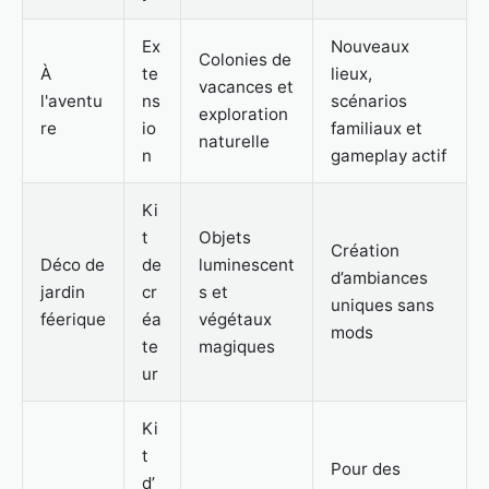
Ex
Nouveaux
Colonies de
À
te
lieux,
vacances et
l'aventu
ns
scénarios
exploration
re
io
familiaux et
naturelle
n
gameplay actif
Ki
t
Objets
Création
Déco de
de
luminescent
d’ambiances
jardin
cr
s et
uniques sans
féerique
éa
végétaux
mods
te
magiques
ur
Ki
t
Pour des
d’