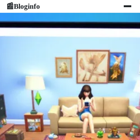
Bloginfo
📰