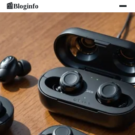
Bloginfo
📰