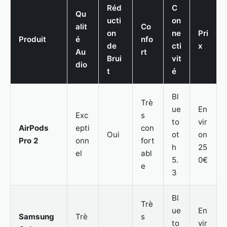
Réd
C
Qu
ucti
on
alit
Co
on
ne
Pri
Produit
é
nfo
de
cti
x
Au
rt
Brui
vit
dio
t
é
Bl
Trè
ue
En
Exc
s
to
vir
AirPods
epti
con
Oui
ot
on
Pro 2
onn
fort
h
25
el
abl
5.
0€
e
3
Bl
Trè
ue
En
Samsung
Trè
s
to
vir