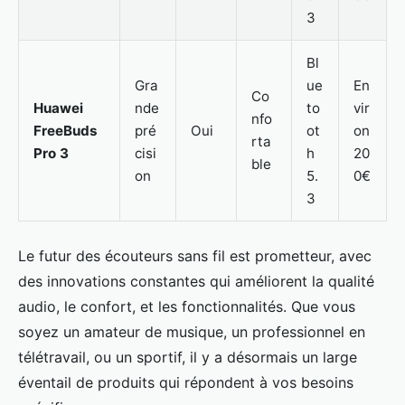
3
Bl
Gra
ue
En
Co
Huawei
nde
to
vir
nfo
FreeBuds
pré
Oui
ot
on
rta
Pro 3
cisi
h
20
ble
on
5.
0€
3
Le futur des écouteurs sans fil est prometteur, avec
des innovations constantes qui améliorent la qualité
audio, le confort, et les fonctionnalités. Que vous
soyez un amateur de musique, un professionnel en
télétravail, ou un sportif, il y a désormais un large
éventail de produits qui répondent à vos besoins