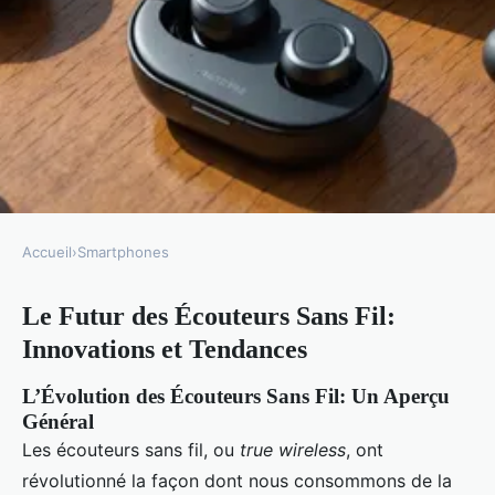
Accueil
›
Smartphones
SMARTPHONES
Le Futur des Écouteurs Sans Fil:
Le futur des écouteurs sans fil :
Innovations et Tendances
innovations et tendances
L’Évolution des Écouteurs Sans Fil: Un Aperçu
Mathilde
•
20 décembre 2024
•
4 min de lecture
Général
Les écouteurs sans fil, ou
true wireless
, ont
révolutionné la façon dont nous consommons de la