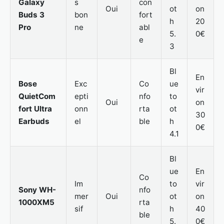
Galaxy
s
con
Oui
ot
on
Buds 3
bon
fort
h
20
Pro
ne
abl
5.
0€
e
3
Bl
En
Bose
Exc
Co
ue
vir
QuietCom
epti
nfo
to
Oui
on
fort Ultra
onn
rta
ot
30
Earbuds
el
ble
h
0€
4.1
Bl
ue
En
Co
Im
to
vir
Sony WH-
nfo
mer
Oui
ot
on
1000XM5
rta
sif
h
40
ble
5.
0€