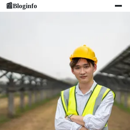
Bloginfo
📰