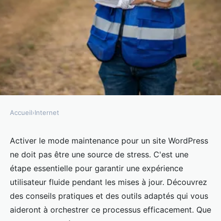
Accueil
›
Internet
INTERNET
Maintenance site wordpress :
Activer le mode maintenance pour un site WordPress
ne doit pas être une source de stress. C'est une
conseils pour une gestion
étape essentielle pour garantir une expérience
efficace
utilisateur fluide pendant les mises à jour. Découvrez
des conseils pratiques et des outils adaptés qui vous
Mathilde
•
24 février 2025
•
4 min de lecture
aideront à orchestrer ce processus efficacement. Que